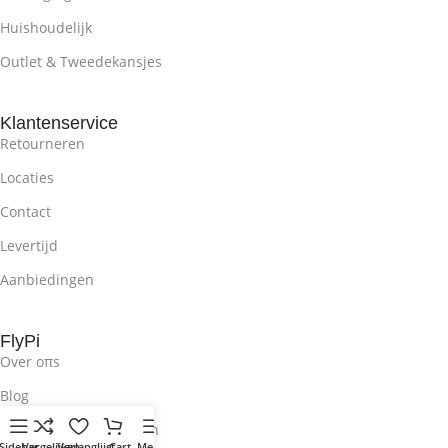
Huishoudelijk
Outlet & Tweedekansjes
Klantenservice
Retourneren
Locaties
Contact
Levertijd
Aanbiedingen
FlyPi
Over oπs
Blog
Algemene voorwaarden
Sidebar
Vergelijken
Verlanglijst
Cart
Menu