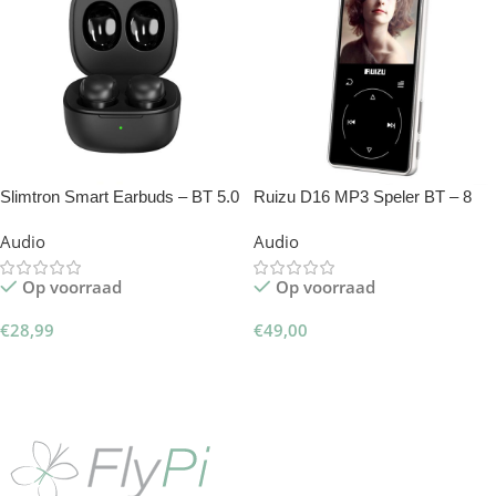
Slimtron Smart Earbuds – BT 5.0
Ruizu D16 MP3 Speler BT – 8
draadloze oordopjes
GB
Audio
Audio
Op voorraad
Op voorraad
€
28,99
€
49,00
Toevoegen Aan Winkelwagen
Toevoegen Aan Winkelwagen