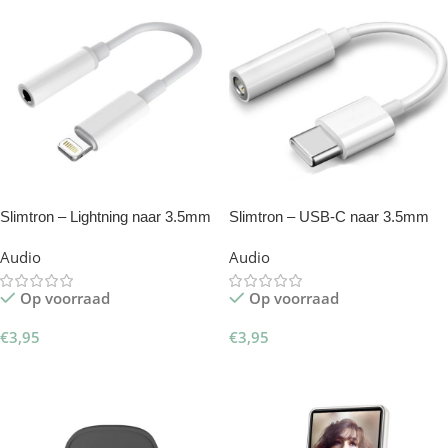
Slimtron – Lightning naar 3.5mm
Slimtron – USB-C naar 3.5mm
Audio/Aux Verlengkabel
Audio/Aux Verlengkabel –
Audio
Audio
converter
Op voorraad
Op voorraad
€
3,95
€
3,95
Toevoegen Aan Winkelwagen
Toevoegen Aan Winkelwagen