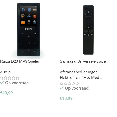
Ruizu D29 MP3 Speler
Samsung Universele voice
afstandsbediening voor Smart TV
Audio
Afstandsbedieningen
,
– BN59-01312B
Elektronica
,
TV & Media
Op voorraad
Op voorraad
€
49,99
€
18,99
Toevoegen Aan Winkelwagen
Toevoegen Aan Winkelwagen