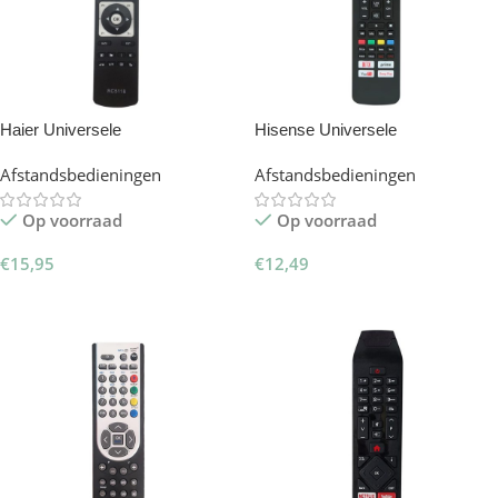
Haier Universele
Hisense Universele
Afstandsbediening RC5118 –
afstandsbediening – Smart TV
Afstandsbedieningen
Afstandsbedieningen
Slimtron Hit-V1
Remote
Op voorraad
Op voorraad
€
15,95
€
12,49
Toevoegen Aan Winkelwagen
Toevoegen Aan Winkelwagen