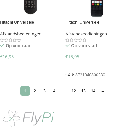
Hitachi Universele
Hitachi Universele
Afstandsbediening RC1900 –
Afstandsbediening RC43140 –
Afstandsbedieningen
Afstandsbedieningen
Slimtron Hit-V3
Slimtron Hit-V4
Op voorraad
Op voorraad
€
16,95
€
15,95
Toevoegen Aan Winkelwagen
Toevoegen Aan Winkelwagen
SKU:
8721046800530
1
2
3
4
…
12
13
14
→