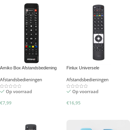
Amiko Box Afstandsbediening
Finlux Universele
Afstandsbediening RC5117 –
Afstandsbedieningen
Afstandsbedieningen
Slimtron Hit-V2
Op voorraad
Op voorraad
€
7,99
€
16,95
Toevoegen Aan Winkelwagen
Toevoegen Aan Winkelwagen