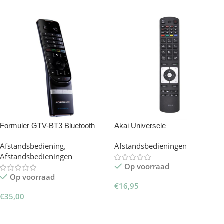
Formuler GTV-BT3 Bluetooth
Akai Universele
Afstandsbediening – 12 Ultra
Afstandsbediening RC5117 –
Afstandsbediening
,
Afstandsbedieningen
Remote
Slimtron Hit-V2
Afstandsbedieningen
Op voorraad
Op voorraad
€
16,95
€
35,00
Toevoegen Aan Winkelwagen
Toevoegen Aan Winkelwagen