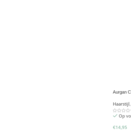
Toevoe
Aurgan Co
Haarkam 
Haarstijl
,
Op vo
€
14,95