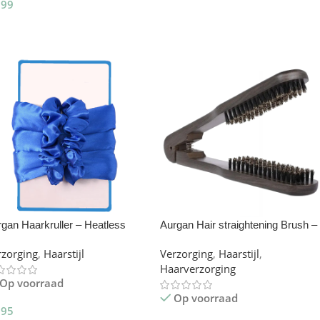
,99
Toevoegen Aan Winkelwagen
oevoegen Aan Winkelwagen
gan Haarkruller – Heatless
Aurgan Hair straightening Brush –
ls
Tweezijdige borstel
rzorging
,
Haarstijl
Verzorging
,
Haarstijl
,
Haarverzorging
Op voorraad
Op voorraad
,95