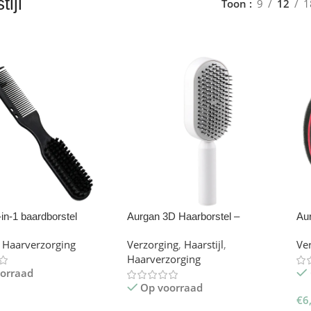
tijl
Toon
9
12
1
in-1 baardborstel
Aurgan 3D Haarborstel –
Aur
Zelfreinigend met Eén Knop
Haarverzorging
Verzorging
,
Haarstijl
,
Ve
Haarverzorging
orraad
Op voorraad
€
6