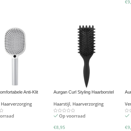
€
9
gen Aan Winkelwagen
Toevoegen Aan Winkelwagen
T
mfortabele Anti-Klit
Aurgan Curl Styling Haarborstel
Aur
met grote Luchtkussen
Cur
Haarverzorging
Haarstijl
,
Haarverzorging
Ve
orraad
Op voorraad
€
8,95
€
9