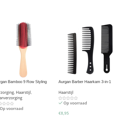
oevoegen Aan Winkelwagen
Toevoegen Aan Winkelwagen
rgan Bamboo 9 Row Styling
Aurgan Barber Haarkam 3-in-1
m – cherry
Set
rzorging
,
Haarstijl
,
Haarstijl
arverzorging
Op voorraad
Op voorraad
€
8,95