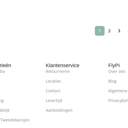
gen Aan Winkelwagen
Opties Selecteren
O
1
2
3
rieën
Klantenservice
FlyPi
dia
Retourneren
Over oπs
Locaties
Blog
Contact
Algemene
ng
Levertijd
Privacybel
elijk
Aanbiedingen
 Tweedekansjes