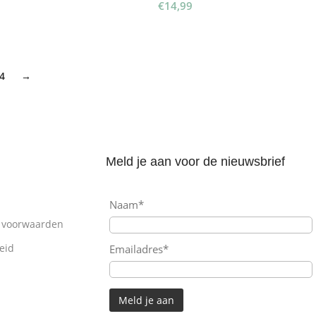
€
14,99
pties Selecteren
Toevoegen Aan Winkelwagen
4
→
Meld je aan voor de nieuwsbrief
Naam*
 voorwaarden
eid
Emailadres*