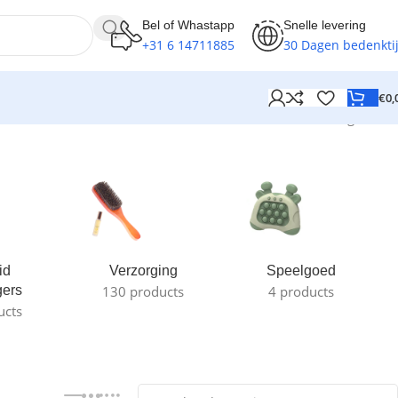
Bel of Whastapp
Snelle levering
+31 6 14711885
30 Dagen bedenkti
€
0,
Resultaat 1–12 van de 38 resultaten wordt getoond
id
Verzorging
Speelgoed
gers
130 products
4 products
ucts