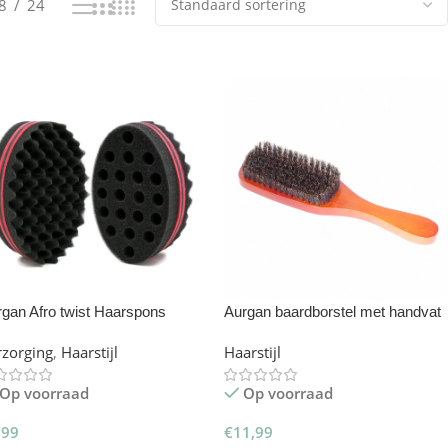
8
24
gan Afro twist Haarspons
Aurgan baardborstel met handvat
– baardkam
rzorging
,
Haarstijl
Haarstijl
Op voorraad
Op voorraad
,99
€
11,99