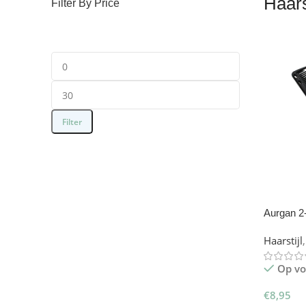
Haars
Filter By Price
Filter
Aurgan 2-
Haarstijl
,
Op vo
€
8,95