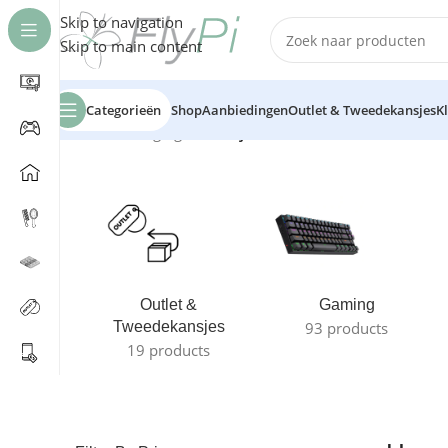
Skip to navigation
Skip to main content
Categorieën
Shop
Aanbiedingen
Outlet & Tweedekansjes
K
Home
/
Verzorging
/
Haarstijl
Outlet &
Gaming
Tweedekansjes
93 products
19 products