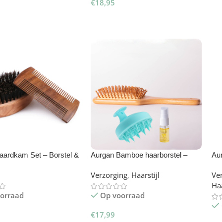
€
18,95
gen Aan Winkelwagen
T
Opties Selecteren
aardkam Set – Borstel &
Aurgan Bamboe haarborstel –
Au
scalp massager set met arganolie
Ka
Verzorging
,
Haarstijl
Ve
Ha
orraad
Op voorraad
€
17,99