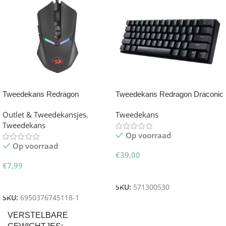
Tweedekans Redragon
Tweedekans Redragon Draconic
Memeanlion-2 M602 RGB
K530 RGB Gaming Toetsenbord
Outlet & Tweedekansjes
,
Tweedekans
Gaming Muis
Tweedekans
Op voorraad
Op voorraad
€
39,00
€
7,99
Toevoegen Aan Winkelwagen
Toevoegen Aan Winkelwagen
SKU:
571300530
SKU:
6950376745118-1
VERSTELBARE