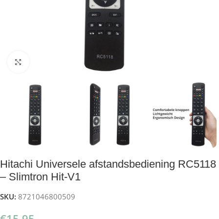
Klik om te vergroten
Hitachi Universele afstandsbediening RC5118
– Slimtron Hit-V1
SKU:
8721046800509
€
15,95