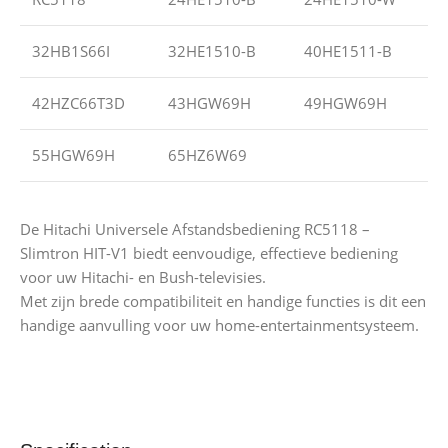
32HB1S66I
32HE1510-B
40HE1511-B
42HZC66T3D
43HGW69H
49HGW69H
55HGW69H
65HZ6W69
De Hitachi Universele Afstandsbediening RC5118 –
Slimtron HIT-V1 biedt eenvoudige, effectieve bediening
voor uw Hitachi- en Bush-televisies.
Met zijn brede compatibiliteit en handige functies is dit een
handige aanvulling voor uw home-entertainmentsysteem.