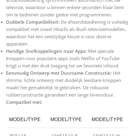
afstandsbediening synchroniseert automatisch met uw
televisie, waardoor u binnen enkele seconden klaar bent
om te bedienen zonder gedoe met programmeren.
Dubbele Compatibiliteit:
De afstandsbediening is volledig
compatibel met zowel Hitachi als Bush televisiemodellen,
waardoor het een veelzijdige keuze is voor diverse
apparaten.
Handige Snelkoppelingen naar Apps:
Met speciale
knoppen voor populaire apps zoals Netflix of YouTube
krijgt u met één druk toegang tot uw favoriete inhoud.
Eenvoudig Ontwerp met Duurzame Constructie:
Het
slimme, lichte ontwerp met duidelijk leesbare knoppen
maakt het gemakkelijk te gebruiken. De robuuste
rubberconstructie garandeert een lange levensduur.
Compatibel met:
MODEL/TYPE
MODEL/TYPE
MODEL/TYPE
RC5118
24HE1510-B
24HE1510-W