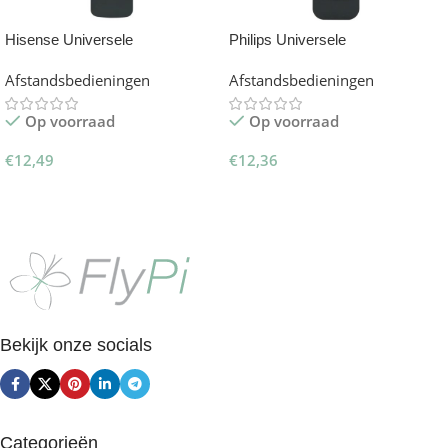
Hisense Universele
Philips Universele
afstandsbediening – Smart TV
afstandsbediening – Smart TV
Afstandsbedieningen
Afstandsbedieningen
Remote
Remote
Op voorraad
Op voorraad
€
12,49
€
12,36
Toevoegen Aan Winkelwagen
Toevoegen Aan Winkelwagen
Bekijk onze socials
Categorieën