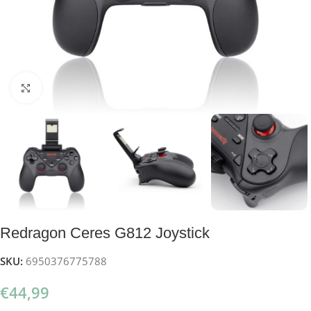
Klik om te vergroten
Redragon Ceres G812 Joystick
SKU:
6950376775788
€
44,99