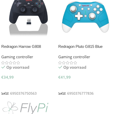
Redragon Harrow G808
Redragon Pluto G815 Blue
Joystick
Switch Joystick
Gaming controller
Gaming controller
Op voorraad
Op voorraad
€
34,99
€
41,99
Toevoegen Aan Winkelwagen
Toevoegen Aan Winkelwagen
SKU:
6950376750563
SKU:
6950376777836