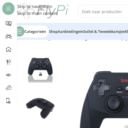
Skip to navigation
Skip to main content
Categorieën
Shop
Aanbiedingen
Outlet & Tweedekansjes
K
Home
/
Gaming controller
/
Redragon Harrow G808 Joy