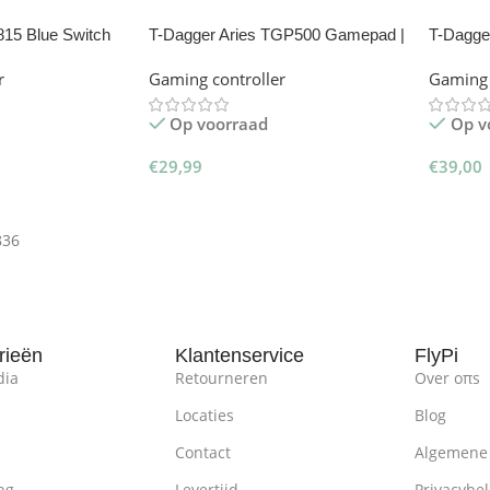
815 Blue Switch
T-Dagger Aries TGP500 Gamepad |
T-Dagge
Game controller
voor sm
r
Gaming controller
Gaming 
Op voorraad
Op v
€
29,99
€
39,00
inkelwagen
Toevoegen Aan Winkelwagen
Toevoe
836
rieën
Klantenservice
FlyPi
dia
Retourneren
Over oπs
Locaties
Blog
Contact
Algemene
ng
Levertijd
Privacybel