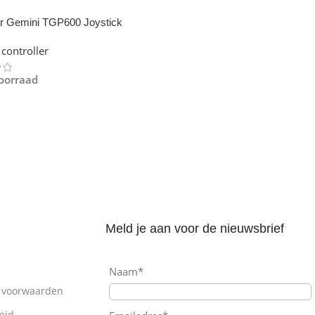
r Gemini TGP600 Joystick
artphone
controller
oorraad
gen Aan Winkelwagen
Meld je aan voor de nieuwsbrief
Naam*
 voorwaarden
eid