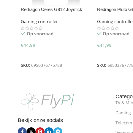
Redragon Ceres G812 Joystick
Redragon Pluto G
Joystick
Gaming controller
Gaming controlle
Op voorraad
Op voorraad
€
44,99
€
41,99
Toevoegen Aan Winkelwagen
Toevoegen Aan W
SKU:
6950376775788
SKU:
6950376777
Catego
TV & Me
Gaming
Bekijk onze socials
Telecom
Verzorgi