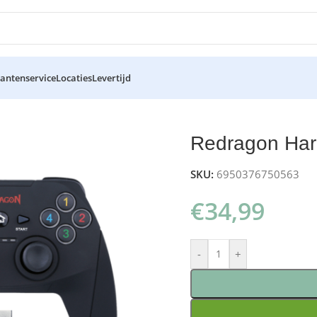
lantenservice
Locaties
Levertijd
stick
Redragon Har
SKU:
6950376750563
€
34,99
-
+