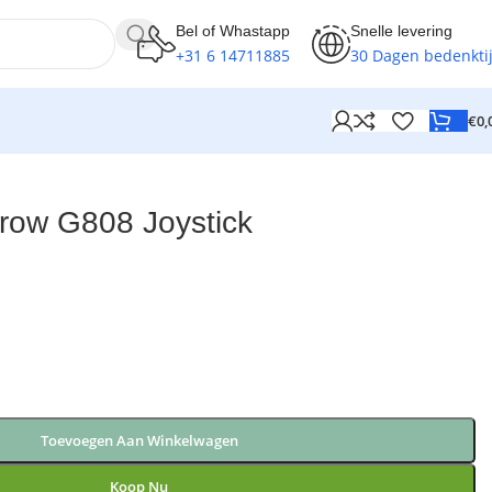
Bel of Whastapp
Snelle levering
+31 6 14711885
30 Dagen bedenkti
€
0,
row G808 Joystick
Toevoegen Aan Winkelwagen
Koop Nu