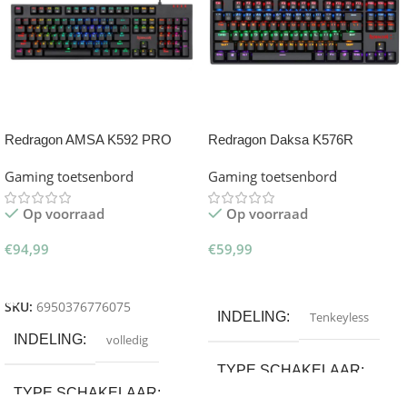
Redragon AMSA K592 PRO
Redragon Daksa K576R
RGB Gaming Toetsenbord
Rainbow Gaming Toetsenbord
Gaming toetsenbord
Gaming toetsenbord
Op voorraad
Op voorraad
€
94,99
€
59,99
Toevoegen Aan Winkelwagen
Toevoegen Aan Winkelwagen
SKU:
6950376776075
INDELING
Tenkeyless
INDELING
volledig
TYPE SCHAKELAAR
TYPE SCHAKELAAR