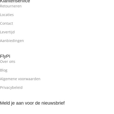
1,8 Meter
Klantenservice
Ja, 12 toetsen
Retourneren
Locaties
MEDIATOETSEN
VERLICHTING
Rainbow
Contact
Ja, 12 toetsen
Levertijd
AANSLUITING
Aanbiedingen
VERLICHTING
RGB
USB Goud belegerd
FlyPi
AANSLUITING
Over oπs
COMPATIBILITEIT
USB Goud belegerd
Blog
Mac
,
Windows
Algemene voorwaarden
COMPATIBILITEIT
Privacybeleid
AFMETING
35,8 x 13 x 3,5
Mac
,
Windows
Meld je aan voor de nieuwsbrief
AFMETING