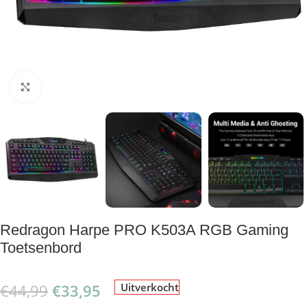
Klik om te vergroten
Redragon Harpe PRO K503A RGB Gaming
Toetsenbord
€
44,99
€
33,95
Uitverkocht