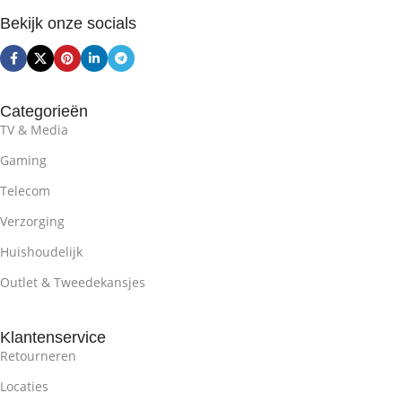
Bekijk onze socials
AANTAL TOETSEN
104
ANTI-GHOSTING
Categorieën
Volledig conflictvrij
TV & Media
Gaming
MATERIAAL
Telecom
Verzorging
ABS
,
Aluminium (Air Craft
Grade)
Huishoudelijk
Outlet & Tweedekansjes
KABELLENGTE
1.5 Meter
Klantenservice
Retourneren
Locaties
MEDIATOETSEN