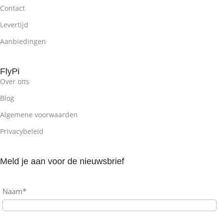
Contact
Ja, 12 toetsen
Levertijd
Aanbiedingen
VERLICHTING
RGB
FlyPi
AANSLUITING
Over oπs
USB Goud belegerd
Blog
Algemene voorwaarden
COMPATIBILITEIT
Privacybeleid
Mac
,
Windows
Meld je aan voor de nieuwsbrief
AFMETING
Naam*
44,7 x 19,3 x 3,8