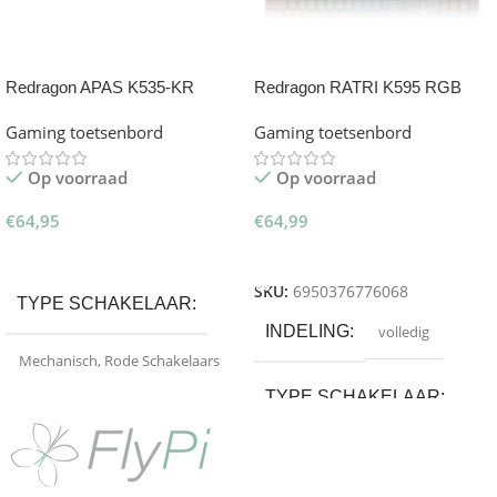
Redragon APAS K535-KR
Redragon RATRI K595 RGB
Gaming Toetsenbord
Gaming Toetsenbord
Gaming toetsenbord
Gaming toetsenbord
Op voorraad
Op voorraad
€
64,95
€
64,99
Toevoegen Aan Winkelwagen
Toevoegen Aan Winkelwagen
SKU:
6950376776068
TYPE SCHAKELAAR
INDELING
volledig
Mechanisch
,
Rode Schakelaars
TYPE SCHAKELAAR
Mechanisch
,
Zwarte
Schakelaars