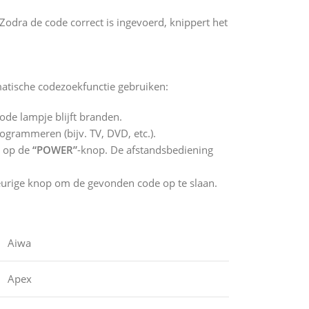
Zodra de code correct is ingevoerd, knippert het
omatische codezoekfunctie gebruiken:
ode lampje blijft branden.
ogrammeren (bijv. TV, DVD, etc.).
k op de
“POWER”
-knop. De afstandsbediening
keurige knop om de gevonden code op te slaan.
Aiwa
Apex