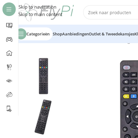
Skip to navigation
Skip to main content
Categorieën
Shop
Aanbiedingen
Outlet & Tweedekansjes
K
Home
/
TV & Media
/
Accessoires
/
Afstandsbediening
/
Sl