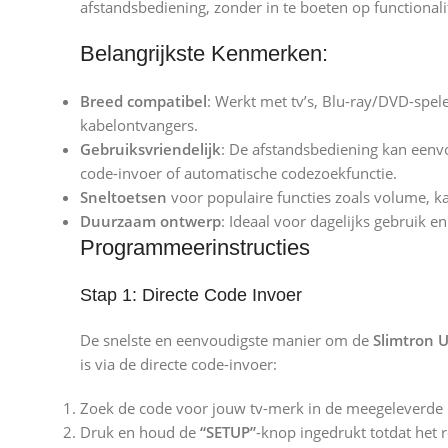
afstandsbediening, zonder in te boeten op functionalit
Belangrijkste Kenmerken:
Breed compatibel
: Werkt met tv’s, Blu-ray/DVD-spe
kabelontvangers.
Gebruiksvriendelijk
: De afstandsbediening kan een
code-invoer of automatische codezoekfunctie.
Sneltoetsen
voor populaire functies zoals volume, kan
Duurzaam ontwerp
: Ideaal voor dagelijks gebruik e
Programmeerinstructies
Stap 1: Directe Code Invoer
De snelste en eenvoudigste manier om de
Slimtron 
is via de directe code-invoer:
Zoek de code voor jouw tv-merk in de meegeleverde li
Druk en houd de
“SETUP”
-knop ingedrukt totdat het 