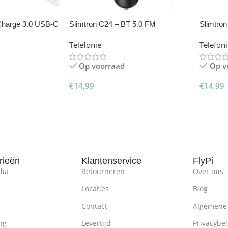
 Charge 3.0 USB-C
Slimtron C24 – BT 5.0 FM
Slimtro
Transmitter
Transmi
Telefonie
Telefon
Op voorraad
Op v
€
14,99
€
14,99
inkelwagen
Toevoegen Aan Winkelwagen
Toevoe
rieën
Klantenservice
FlyPi
dia
Retourneren
Over oπs
Locaties
Blog
Contact
Algemene
ng
Levertijd
Privacybel