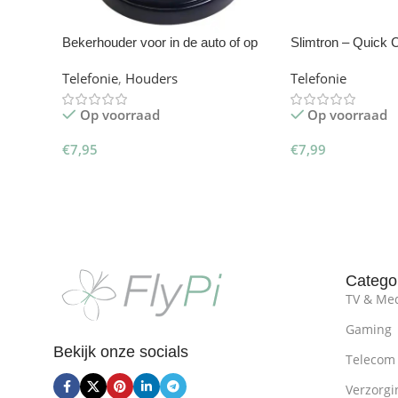
Bekerhouder voor in de auto of op
Slimtron – Quick
bureau
huislader
Telefonie
,
Houders
Telefonie
Op voorraad
Op voorraad
€
7,95
€
7,99
Toevoegen Aan Winkelwagen
Toevoegen Aan W
Catego
TV & Me
Gaming
Bekijk onze socials
Telecom
Verzorgi