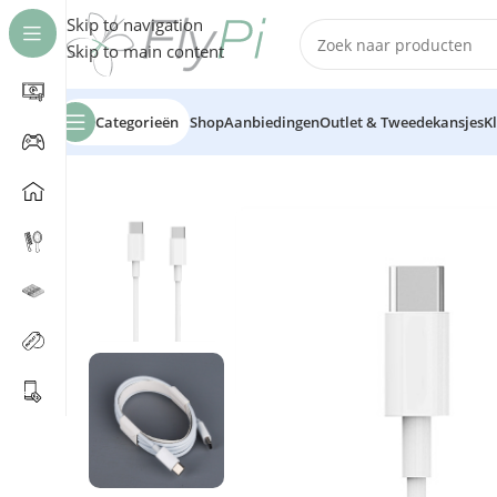
Skip to navigation
Skip to main content
Categorieën
Shop
Aanbiedingen
Outlet & Tweedekansjes
K
Home
/
Telefonie
/
Slimtron – USB-C naar USB-C Kabel