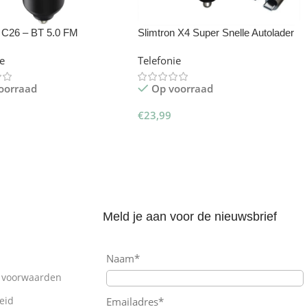
n C26 – BT 5.0 FM
Slimtron X4 Super Snelle Autolader
tter 15W
65W – sigarettenlader adapter met
ie
Telefonie
laadkabels – Dual USB & USB-C
poort
oorraad
Op voorraad
€
23,99
gen Aan Winkelwagen
Toevoegen Aan Winkelwagen
Meld je aan voor de nieuwsbrief
Naam*
 voorwaarden
eid
Emailadres*