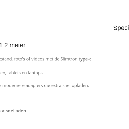
Speci
1.2 meter
estand, foto’s of videos met de Slimtron
type-c
n, tablets en laptops.
e modernere adapters die extra snel opladen.
oor
snelladen
.