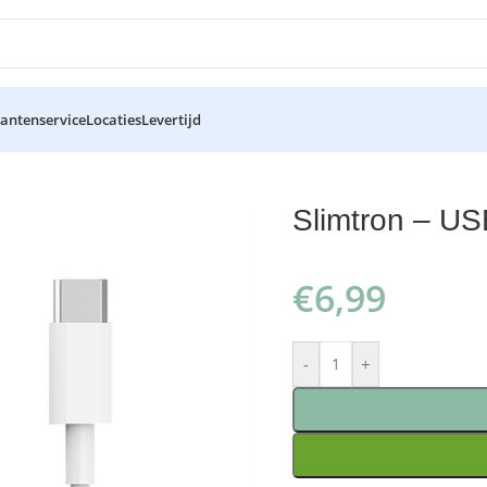
lantenservice
Locaties
Levertijd
 1.2 meter
Slimtron – US
€
6,99
-
+