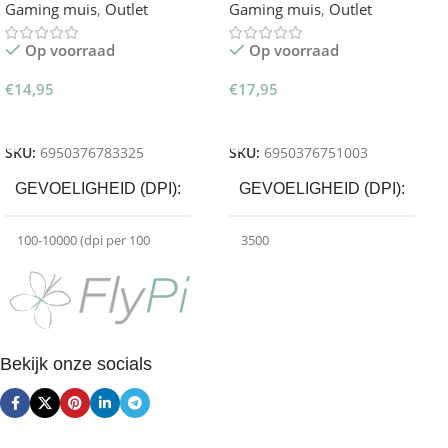
Gaming muis
,
Outlet
Gaming muis
,
Outlet
Op voorraad
Op voorraad
€
14,95
€
17,95
Toevoegen Aan Winkelwagen
Toevoegen Aan Winkelwagen
SKU:
6950376783325
SKU:
6950376751003
GEVOELIGHEID (DPI)
GEVOELIGHEID (DPI)
100-10000 (dpi per 100
3500
verstelbaar)
,
1000
,
10000
,
2000
,
3000
,
500
,
5000
PROGRAMMEERBARE
KNOPPEN
AANTAL KNOPPEN
8
Bekijk onze socials
7
,
Side-Buttons
PROGRAMMEERBARE
KNOPPEN
POLLING RATE
1000