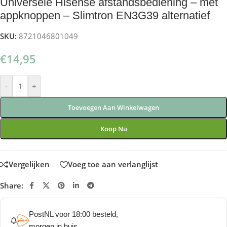
Universele Hisense afstandsbediening – met
appknoppen – Slimtron EN3G39 alternatief
SKU:
8721046801049
€
14,95
-
+
Toevoegen Aan Winkelwagen
Koop Nu
Vergelijken
Voeg toe aan verlanglijst
Share:
PostNL voor 18:00 besteld,
morgen in huis.