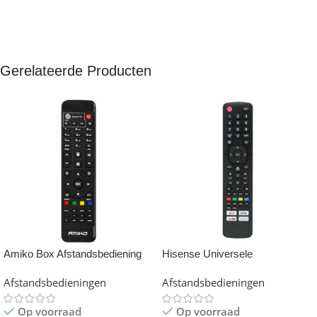
Gerelateerde Producten
Amiko Box Afstandsbediening
Hisense Universele
afstandsbediening – Smart TV
Afstandsbedieningen
Afstandsbedieningen
Remote
Op voorraad
Op voorraad