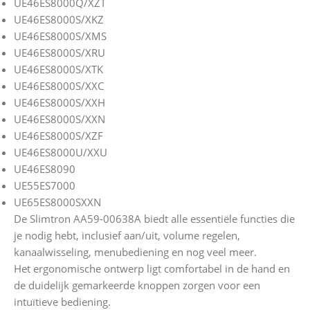
UE46ES8000Q/XZT
UE46ES8000S/XKZ
UE46ES8000S/XMS
UE46ES8000S/XRU
UE46ES8000S/XTK
UE46ES8000S/XXC
UE46ES8000S/XXH
UE46ES8000S/XXN
UE46ES8000S/XZF
UE46ES8000U/XXU
UE46ES8090
UE55ES7000
UE65ES8000SXXN
De Slimtron AA59-00638A biedt alle essentiële functies die
je nodig hebt, inclusief aan/uit, volume regelen,
kanaalwisseling, menubediening en nog veel meer.
Het ergonomische ontwerp ligt comfortabel in de hand en
de duidelijk gemarkeerde knoppen zorgen voor een
intuïtieve bediening.