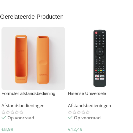
Gerelateerde Producten
Formuler afstandsbediening
Hisense Universele
hoesje oranje
afstandsbediening – Smart TV
Afstandsbedieningen
Afstandsbedieningen
Remote
Op voorraad
Op voorraad
€
8,99
€
12,49