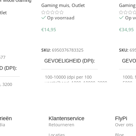
tor M608 Gaming
Gaming muis
,
Outlet
Gaming
tlet
Op voorraad
Op v
€
14,95
€
34,95
Toevoegen Aan Winkelwagen
Toevoe
inkelwagen
SKU:
6950376783325
SKU:
69
677
GEVOELIGHEID (DPI)
GEVOE
 (DPI)
100-10000 (dpi per 100
1000
,
verstelbaar)
,
1000
,
10000
,
2000
,
5000
0
,
3200
3000
,
500
,
5000
PRO
ERBARE
AANTAL KNOPPEN
8
KNO
rieën
Klantenservice
FlyPi
8
,
Sid
PROGRAMMEERBARE
dia
Retourneren
Over oπs
KNOPPEN
Locaties
Blog