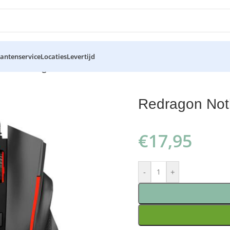
lantenservice
Locaties
Levertijd
M606 Gaming Muis
Redragon Not
€
17,95
-
+