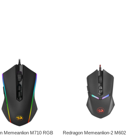
on Memeanlion M710 RGB
Redragon Memeanlion-2 M602
 Muis
RGB Gaming Muis