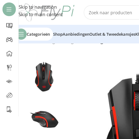
Skip to navigation
Skip to main content
Categorieën
Shop
Aanbiedingen
Outlet & Tweedekansjes
K
Home
/
Gaming
/
Gaming muis
/
Redragon Nothosaur 