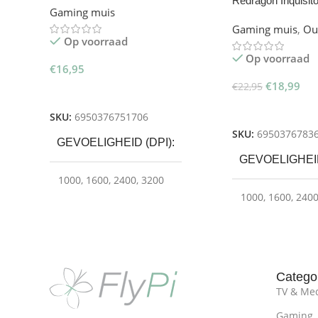
Redragon Inquisi
Gaming muis
Muis
Gaming muis
,
Ou
Op voorraad
Op voorraad
€
16,95
€
18,99
€
22,95
Toevoegen Aan Winkelwagen
Toevoegen Aan W
SKU:
6950376751706
SKU:
6950376783
GEVOELIGHEID (DPI)
GEVOELIGHEID
1000
,
1600
,
2400
,
3200
1000
,
1600
,
240
PROGRAMMEERBARE
KNOPPEN
PROGRAMME
KNOPPEN
7
Catego
6
TV & Me
POLLING RATE
500
Gaming