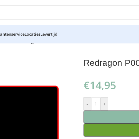
lantenservice
Locaties
Levertijd
chealon Gaming Muismat
Redragon P00
€
14,95
-
+