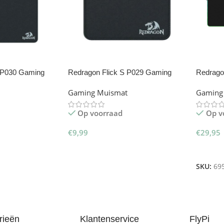
 P030 Gaming
Redragon Flick S P029 Gaming
Redrago
Muismat
Muisma
Gaming Muismat
Gaming
Op voorraad
Op v
€
9,99
€
29,95
inkelwagen
Toevoegen Aan Winkelwagen
Toevoe
SKU:
69
rieën
Klantenservice
FlyPi