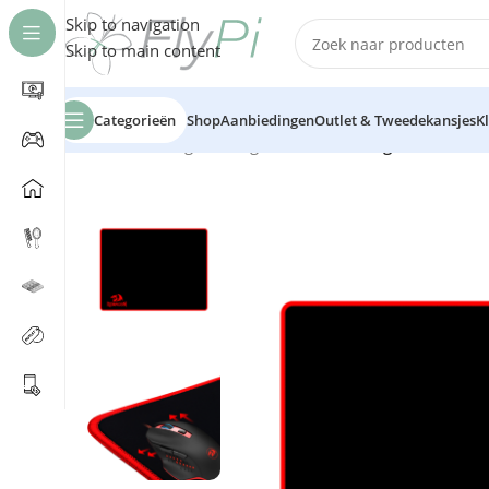
Skip to navigation
Skip to main content
Categorieën
Shop
Aanbiedingen
Outlet & Tweedekansjes
K
Home
/
Gaming
/
Gaming Muismat
/
Redragon P002 Ar