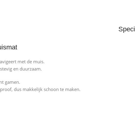
Speci
uismat
navigeert met de muis.
 stevig en duurzaam.
unt gamen.
rproof, dus makkelijk schoon te maken.