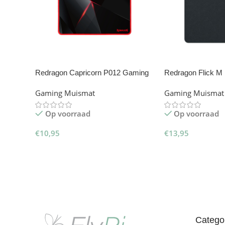
Redragon Capricorn P012 Gaming
Redragon Flick M
Muismat
Muismat
Gaming Muismat
Gaming Muismat
Op voorraad
Op voorraad
€
10,95
€
13,95
Toevoegen Aan Winkelwagen
Toevoegen Aan W
Catego