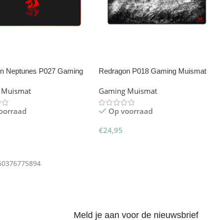
n Neptunes P027 Gaming
Redragon P018 Gaming Muismat
t
 Muismat
Gaming Muismat
oorraad
Op voorraad
€
24,95
gen Aan Winkelwagen
Toevoegen Aan Winkelwagen
50376775894
Meld je aan voor de nieuwsbrief