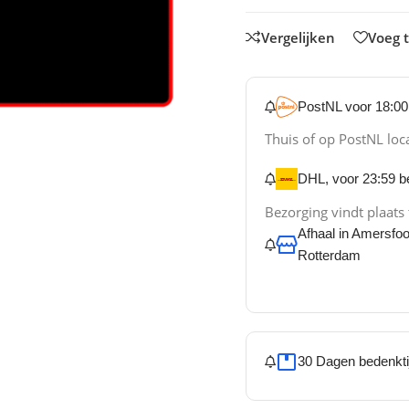
Vergelijken
Voeg t
PostNL voor 18:00 
Thuis of op PostNL loc
DHL, voor 23:59 be
Bezorging vindt plaats
Afhaal in Amersfo
Rotterdam
30 Dagen bedenkti