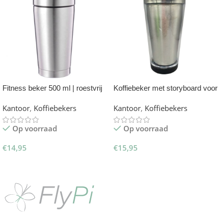
Fitness beker 500 ml | roestvrij
Koffiebeker met storyboard voor
stalen proteïne shaker
foto’s – 470ml
Kantoor
,
Koffiebekers
Kantoor
,
Koffiebekers
Op voorraad
Op voorraad
€
14,95
€
15,95
Toevoegen Aan Winkelwagen
Toevoegen Aan Winkelwagen