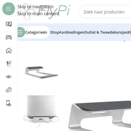
Skip to navigation
Skip to main content
Categorieën
Shop
Aanbiedingen
Outlet & Tweedekansjes
K
Home
/
Telefonie
/
Houders
/
Slimtron Aluminium Laptop