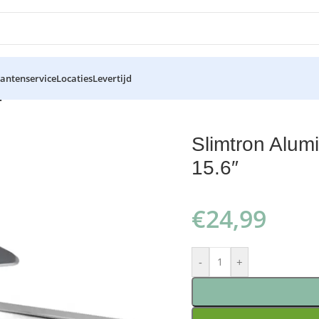
lantenservice
Locaties
Levertijd
 Base Stand – 11 – 15.6″
Slimtron Alum
15.6″
€
24,99
-
+