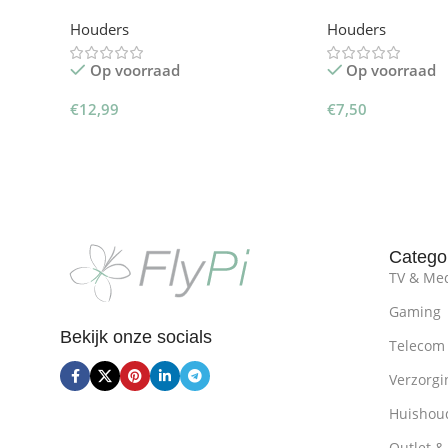
ventilatie
Houders
Houders
Op voorraad
Op voorraad
€
12,99
€
7,50
Toevoegen Aan Winkelwagen
Toevoegen Aan W
Catego
TV & Me
Gaming
Bekijk onze socials
Telecom
Verzorgi
Huishoud
Outlet &