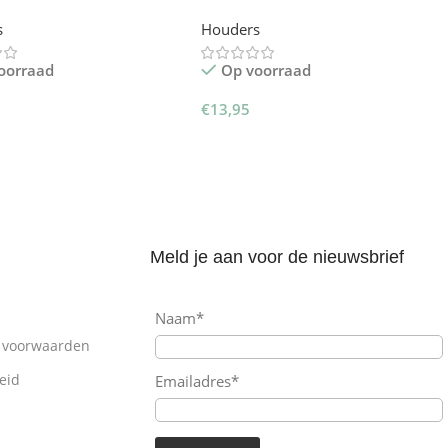
der
Telefoonhouder voor Laptop –
s
Houders
Magsafe
oorraad
Op voorraad
€
13,95
gen Aan Winkelwagen
Toevoegen Aan Winkelwagen
Meld je aan voor de nieuwsbrief
Naam*
 voorwaarden
eid
Emailadres*