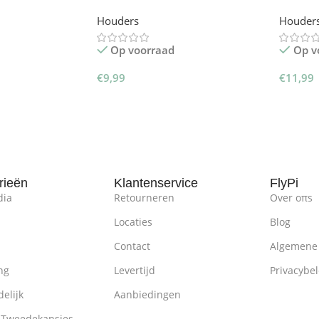
Autohouder
Autohou
Houders
Houder
Op voorraad
Op v
€
9,99
€
11,99
inkelwagen
Toevoegen Aan Winkelwagen
Toevoe
rieën
Klantenservice
FlyPi
dia
Retourneren
Over oπs
Locaties
Blog
Contact
Algemene
ng
Levertijd
Privacybel
elijk
Aanbiedingen
 Tweedekansjes