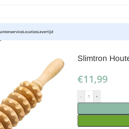
lantenservice
Locaties
Levertijd
eroller
Slimtron Hout
€
11,99
-
+