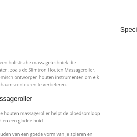
Speci
 een holistische massagetechniek die
en, zoals de Slimtron Houten Massageroller.
atomisch ontworpen houten instrumenten om elk
ichaamscontouren te verbeteren.
ssageroller
 de houten massageroller helpt de bloedsomloop
d en een gladde huid.
houden van een goede vorm van je spieren en