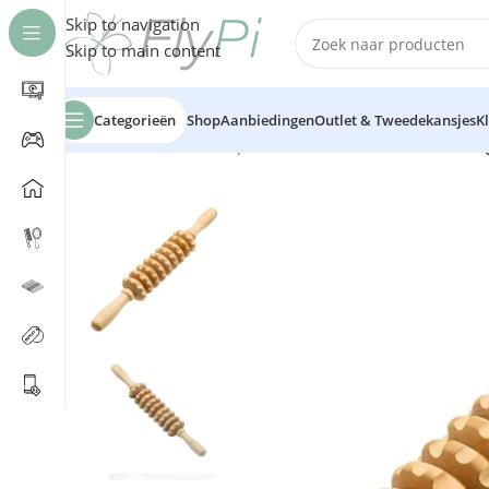
Skip to navigation
Skip to main content
Categorieën
Shop
Aanbiedingen
Outlet & Tweedekansjes
K
Home
/
Kantoor
/
Ontspannen
/
Slimtron Houten Massag