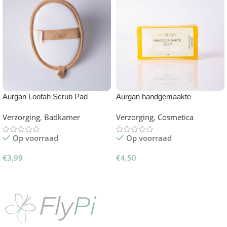
Aurgan Loofah Scrub Pad
Aurgan handgemaakte
gelycerinezeep – Lemon
Verzorging
,
Badkamer
Verzorging
,
Cosmetica
Op voorraad
Op voorraad
€
3,99
€
4,50
Toevoegen Aan Winkelwagen
Toevoegen Aan Winkelwagen